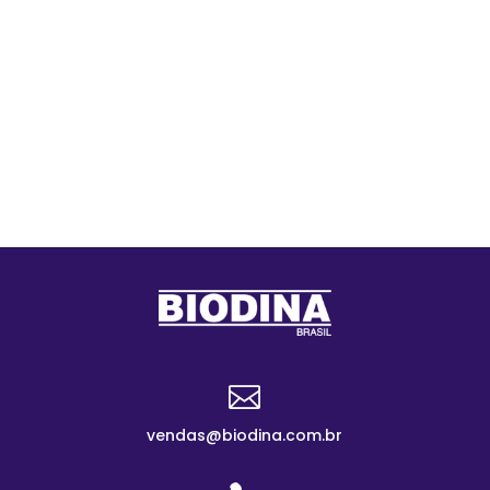

vendas@biodina.com.br