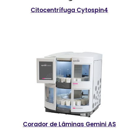
Citocentrífuga Cytospin4
Corador de Lâminas Gemini AS