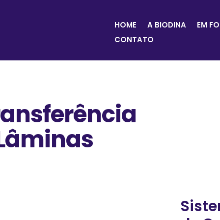
HOME
A BIODINA
EM F
CONTATO
ransferência
 Lâminas
Sist