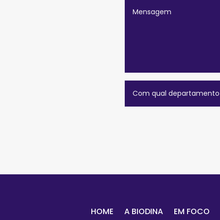
HOME
A BIODINA
EM FOCO