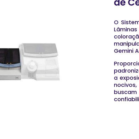
de C
O Sistem
Lâminas
colora
manipu
Gemini A
Proporci
padroniz
a exposi
nocivos,
buscam
confiabi