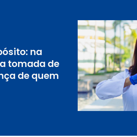
ósito: na
da
tomada de
ança
de quem