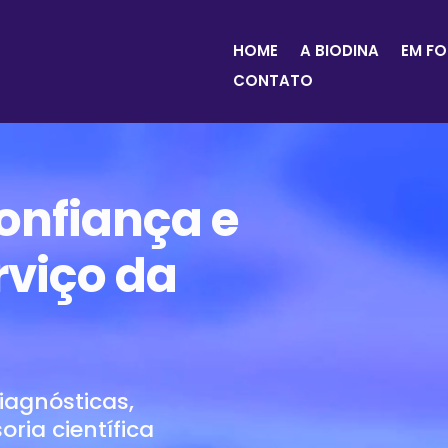
HOME
A BIODINA
EM F
CONTATO
onfiança e
rviço da
iagnósticas,
oria científica