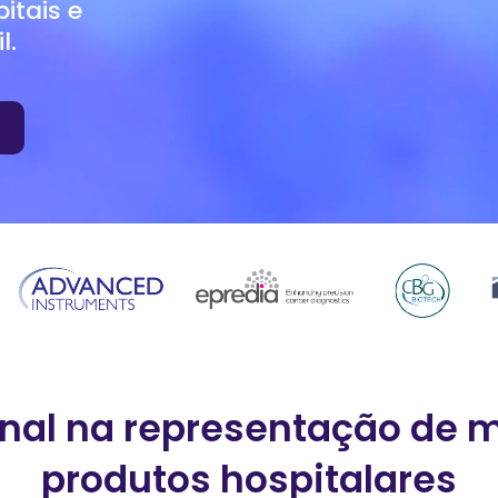
itais e
l.
S
nal na representação de 
produtos hospitalares