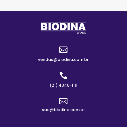

vendas@biodina.com.br

(21) 4040-1111

sac@biodina.com.br