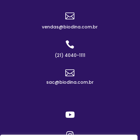

vendas@biodina.com.br

(21) 4040-1111

sac@biodina.com.br

