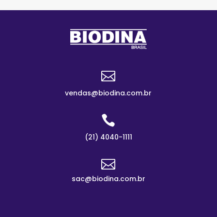

vendas@biodina.com.br

(21) 4040-1111

sac@biodina.com.br