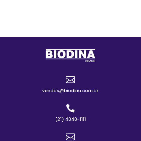

vendas@biodina.com.br

(21) 4040-1111
