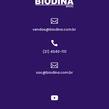

vendas@biodina.com.br

(21) 4040-1111

sac@biodina.com.br
